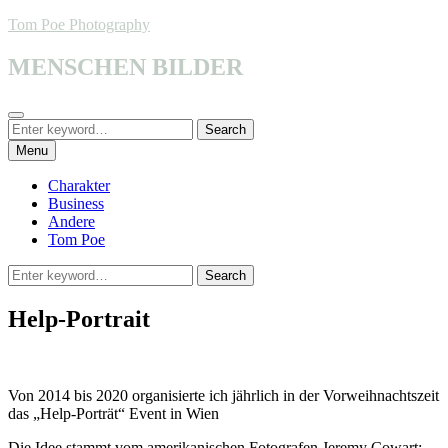
Skip
Tom Poe Photography
to
content
MENSCHEN BILDER
Search
Search
Search
for:
Menu
Charakter
Business
Andere
Tom Poe
Search
Search
for:
Help-Portrait
Von 2014 bis 2020 organisierte ich jährlich in der Vorweihnachtszeit
das „Help-Porträt“ Event in Wien
Die Idee stammt vom amerikanischen Fotografen Jeremy Cowart: